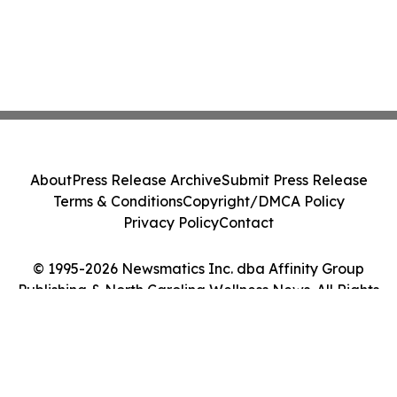
About
Press Release Archive
Submit Press Release
Terms & Conditions
Copyright/DMCA Policy
Privacy Policy
Contact
© 1995-2026 Newsmatics Inc. dba Affinity Group
Publishing & North Carolina Wellness News. All Rights
Reserved.
Cookie Settings / Your Privacy Choices