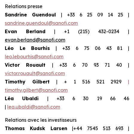
Relations presse
Sandrine Guendoul
| +33 6 25 09 14 25 |
sandrine.guendoul@sanofi.com
Evan Berland
| +1 (215) 432-0234 |
evan.berland@sanofi.com
Léo Le Bourhis
| +33 6 75 06 43 81 |
leo.lebourhis@sanofi.com
Victor Rouault
| +33 6 70 93 71 40 |
victor.rouault@sanofi.com
Timothy Gilbert
| + 1 516 521 2929
|
timothy.gilbert@sanofi.com
Léa Ubaldi
| +33 6 30 19 66 46
|
lea.ubaldi@sanofi.com
Relations avec les investisseurs
Thomas Kudsk Larsen
|+44 7545 513 693 |