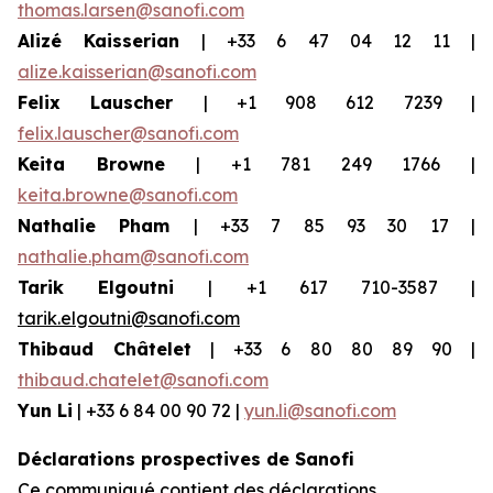
thomas.larsen@sanofi.com
Alizé Kaisserian
| +33 6 47 04 12 11 |
alize.kaisserian@sanofi.com
Felix Lauscher
| +1 908 612 7239 |
felix.lauscher@sanofi.com
Keita Browne
| +1 781 249 1766 |
keita.browne@sanofi.com
Nathalie Pham
| +33 7 85 93 30 17 |
nathalie.pham@sanofi.com
Tarik Elgoutni
| +1 617 710-3587 |
tarik.elgoutni@sanofi.com
Thibaud Châtelet
| +33 6 80 80 89 90 |
thibaud.chatelet@sanofi.com
Yun Li
| +33 6 84 00 90 72 |
yun.li@sanofi.com
Déclarations prospectives de Sanofi
Ce communiqué contient des déclarations